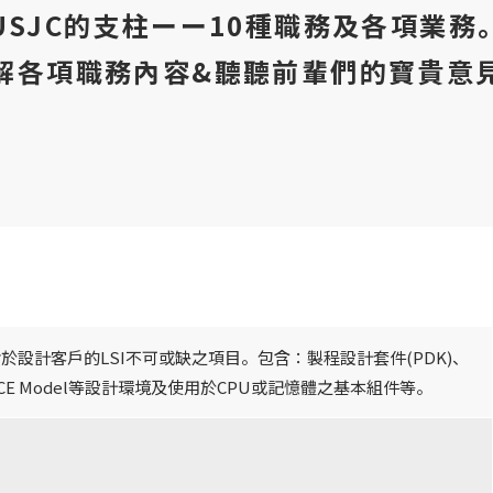
USJC的支柱ーー10種職務及各項業務
解各項職務內容&聽聽前輩們的寶貴意
於設計客戶的LSI不可或缺之項目。包含：製程設計套件(PDK)、
ICE Model等設計環境及使用於CPU或記憶體之基本組件等。