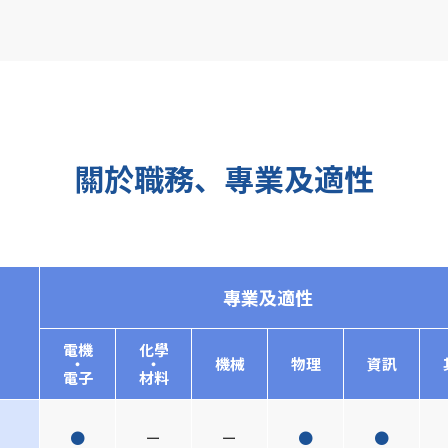
關於職務、專業及適性
專業及適性
電機
化學
・
・
機械
物理
資訊
電子
材料
●
ー
ー
●
●