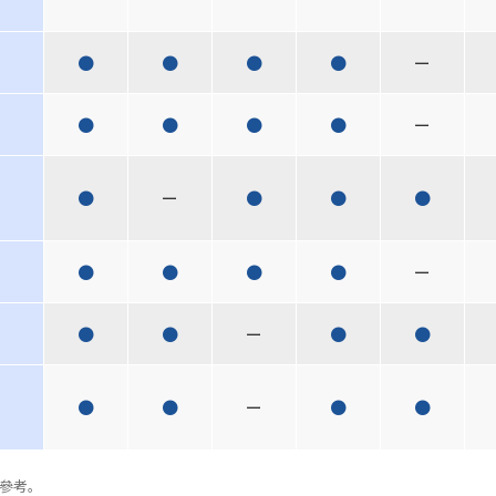
●
●
●
●
ー
●
●
●
●
ー
●
ー
●
●
●
●
●
●
●
ー
●
●
ー
●
●
●
●
ー
●
●
參考。