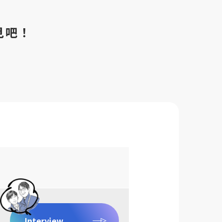
。
見吧！
Interview