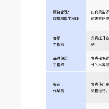
廠務管理/
由負責能
環境相關工程師
的專家團
客服
負責提升
工程師
結。
品質保證
負責確保
工程師
性的半導
製造
負責使用
作業員
流程進行