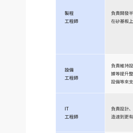
製程
負責開發
工程師
在矽基板
負責維持
設備
據等提升
工程師
設備等來
IT
負責設計
工程師
造達到更